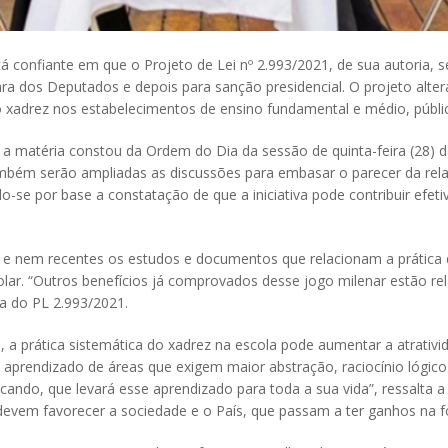
confiante em que o Projeto de Lei nº 2.993/2021, de sua autoria, s
 dos Deputados e depois para sanção presidencial. O projeto altera 
o xadrez nos estabelecimentos de ensino fundamental e médio, públic
 a matéria constou da Ordem do Dia da sessão de quinta-feira (28) d
ém serão ampliadas as discussões para embasar o parecer da relato
o-se por base a constatação de que a iniciativa pode contribuir e
e nem recentes os estudos e documentos que relacionam a prática 
r. “Outros benefícios já comprovados desse jogo milenar estão rel
ora do PL 2.993/2021.
 a prática sistemática do xadrez na escola pode aumentar a atrativ
r o aprendizado de áreas que exigem maior abstração, raciocínio lóg
ando, que levará esse aprendizado para toda a sua vida”, ressalta a s
r devem favorecer a sociedade e o País, que passam a ter ganhos na 