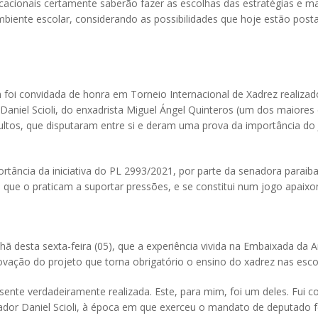
cionais certamente saberão fazer as escolhas das estratégias e ma
mbiente escolar, considerando as possibilidades que hoje estão post
m foi convidada de honra em Torneio Internacional de Xadrez realiza
Daniel Scioli, do enxadrista Miguel Ángel Quinteros (um dos maiores
dultos, que disputaram entre si e deram uma prova da importância do
rtância da iniciativa do PL 2993/2021, por parte da senadora paraib
 que o praticam a suportar pressões, e se constitui num jogo apaixo
ã desta sexta-feira (05), que a experiência vivida na Embaixada da 
ovação do projeto que torna obrigatório o ensino do xadrez nas escol
nte verdadeiramente realizada. Este, para mim, foi um deles. Fui c
ador Daniel Scioli, à época em que exerceu o mandato de deputado fe