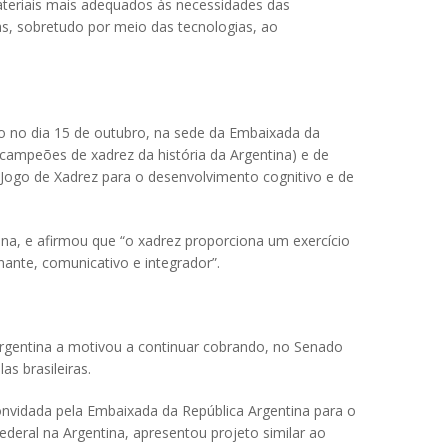
teriais mais adequados às necessidades das
as, sobretudo por meio das tecnologias, ao
do no dia 15 de outubro, na sede da Embaixada da
 campeões de xadrez da história da Argentina) e de
 Jogo de Xadrez para o desenvolvimento cognitivo e de
ana, e afirmou que “o xadrez proporciona um exercício
nante, comunicativo e integrador”.
Argentina a motivou a continuar cobrando, no Senado
as brasileiras.
onvidada pela Embaixada da República Argentina para o
deral na Argentina, apresentou projeto similar ao