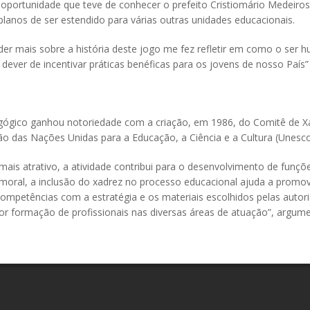
ortunidade que teve de conhecer o prefeito Cristiomário Medeiros,
 planos de ser estendido para várias outras unidades educacionais.
der mais sobre a história deste jogo me fez refletir em como o ser 
ver de incentivar práticas benéficas para os jovens de nosso País”
ógico ganhou notoriedade com a criação, em 1986, do Comitê de Xadr
o das Nações Unidas para a Educação, a Ciência e a Cultura (Unesc
mais atrativo, a atividade contribui para o desenvolvimento de funç
a moral, a inclusão do xadrez no processo educacional ajuda a promo
competências com a estratégia e os materiais escolhidos pelas autor
or formação de profissionais nas diversas áreas de atuação”, argu