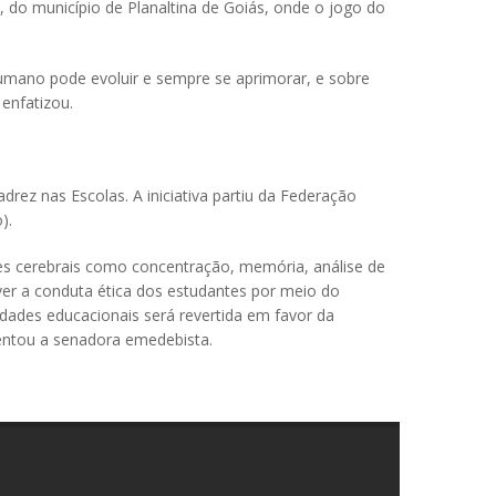
 do município de Planaltina de Goiás, onde o jogo do
humano pode evoluir e sempre se aprimorar, e sobre
 enfatizou.
ez nas Escolas. A iniciativa partiu da Federação
o).
ões cerebrais como concentração, memória, análise de
ver a conduta ética dos estudantes por meio do
idades educacionais será revertida em favor da
mentou a senadora emedebista.