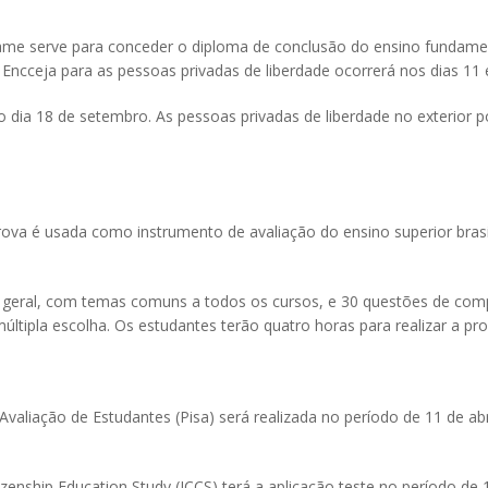
ame serve para conceder o diploma de conclusão do ensino fundame
 Encceja para as pessoas privadas de liberdade ocorrerá nos dias 11
 dia 18 de setembro. As pessoas privadas de liberdade no exterior p
ova é usada como instrumento de avaliação do ensino superior bras
 geral, com temas comuns a todos os cursos, e 30 questões de com
múltipla escolha. Os estudantes terão quatro horas para realizar a pr
valiação de Estudantes (Pisa) será realizada no período de 11 de abr
tizenship Education Study (ICCS) terá a aplicação teste no período de