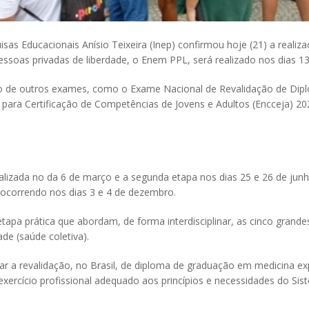
isas Educacionais Anísio Teixeira (Inep) confirmou hoje (21) a real
ssoas privadas de liberdade, o Enem PPL, será realizado nos dias 
 de outros exames, como o Exame Nacional de Revalidação de Dipl
al para Certificação de Competências de Jovens e Adultos (Encceja
ealizada no da 6 de março e a segunda etapa nos dias 25 e 26 de junh
a ocorrendo nos dias 3 e 4 de dezembro.
pa prática que abordam, de forma interdisciplinar, as cinco grandes 
ade (saúde coletiva).
r a revalidação, no Brasil, de diploma de graduação em medicina exp
ercício profissional adequado aos princípios e necessidades do Si