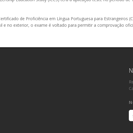
rtificado de Proficiência em Língua Portuguesa para Estrangeiros (C
 e no exterior, o exame é voltado para permitir a comprovação ofici
N
Re
Ca
N