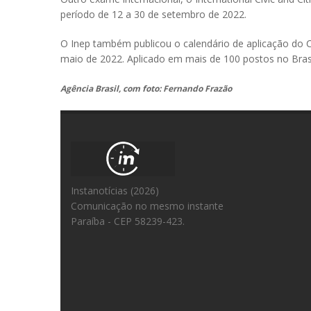
período de 12 a 30 de setembro de 2022.
O Inep também publicou o calendário de aplicação do Ce
maio de 2022. Aplicado em mais de 100 postos no Brasil
Agência Brasil, com foto: Fernando Frazão
Instanotícias (2026)
Comunicação no mesmo instante
Paraíba - CEP 58239-423.