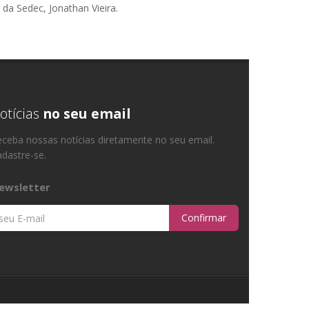
da Sedec, Jonathan Vieira.
otícias
no seu email
ceba nossas notícias diretamente no seu email.
dastre-se.
ewsletter
Confirmar