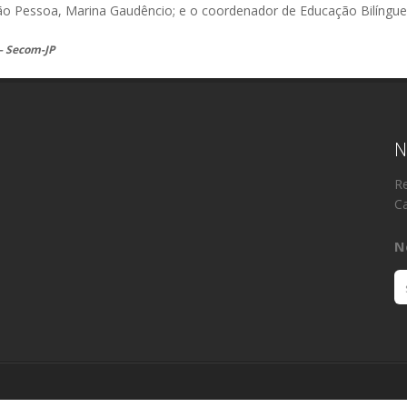
oão Pessoa, Marina Gaudêncio; e o coordenador de Educação Bilíngue 
 – Secom-JP
N
Re
Ca
N