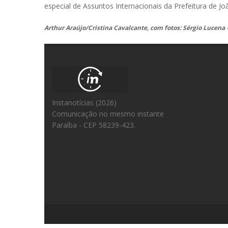
especial de Assuntos Internacionais da Prefeitura de J
Arthur Araújo/Cristina Cavalcante, com fotos: Sérgio Lucena
Instanotícias (2026)
Comunicação no mesmo instante
Paraíba - CEP 58239-423.