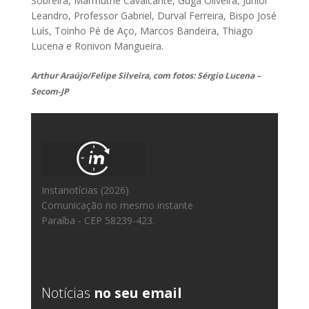
Sobreira, Marmuthe Cavalcante, Guga Oliveira, Junior
Leandro, Professor Gabriel, Durval Ferreira, Bispo José
Luís, Toinho Pé de Aço, Marcos Bandeira, Thiago
Lucena e Ronivon Mangueira.
Arthur Araújo/Felipe Silveira, com fotos: Sérgio Lucena –
Secom-JP
Instanotícias (2026)
Comunicação no mesmo instante
Paraíba - CEP 58239-423.
Notícias
no seu email