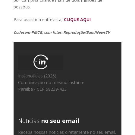
por Campina Grande mais de dois milhões de
pessoas.
Para assistir à entrevista,
CLIQUE AQUI
.
Codecom-PMCG, com fotos: Reprodução/BandNewsTV
Instanotícias (2026)
Comunicação no mesmo instante
Paraíba - CEP 58239-423.
Notícias
no seu email
Receba nossas notícias diretamente no seu email.