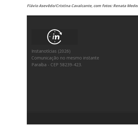
Flávio Asevêdo/Cristina Cavalcante, com fotos: Renata Mede
Instanotícias (2026)
Comunicação no mesmo instante
Paraíba - CEP 58239-423.