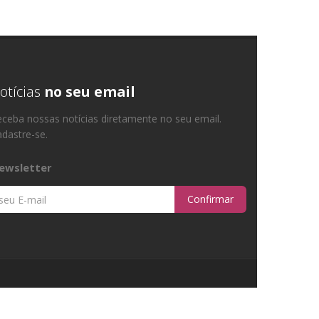
otícias
no seu email
ceba nossas notícias diretamente no seu email.
dastre-se.
ewsletter
Confirmar