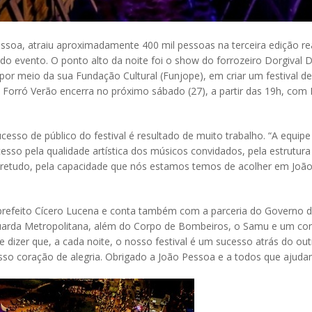
soa, atraiu aproximadamente 400 mil pessoas na terceira edição rea
 evento. O ponto alto da noite foi o show do forrozeiro Dorgival Da
, por meio da sua Fundação Cultural (Funjope), em criar um festival d
O Forró Verão encerra no próximo sábado (27), a partir das 19h, com
ucesso de público do festival é resultado de muito trabalho. “A equ
ucesso pela qualidade artística dos músicos convidados, pela estru
obretudo, pela capacidade que nós estamos temos de acolher em João
 prefeito Cícero Lucena e conta também com a parceria do Governo 
a Guarda Metropolitana, além do Corpo de Bombeiros, o Samu e um con
 dizer que, a cada noite, o nosso festival é um sucesso atrás do out
sso coração de alegria. Obrigado a João Pessoa e a todos que ajudam