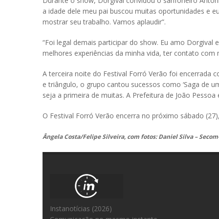
Durante o show, Dorgival convidou o sanfoneiro Antôni
a idade dele meu pai buscou muitas oportunidades e eu
mostrar seu trabalho. Vamos aplaudir”.
“Foi legal demais participar do show. Eu amo Dorgival 
melhores experiências da minha vida, ter contato com 
A terceira noite do Festival Forró Verão foi encerra
e triângulo, o grupo cantou sucessos como ‘Saga de um 
seja a primeira de muitas. A Prefeitura de João Pessoa 
O Festival Forró Verão encerra no próximo sábado (27)
Ângela Costa/Felipe Silveira, com fotos: Daniel Silva – Secom
Instanotícias (2026)