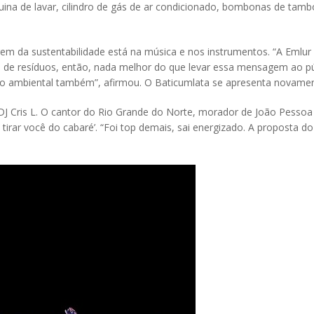
na de lavar, cilindro de gás de ar condicionado, bombonas de tamb
 da sustentabilidade está na música e nos instrumentos. “A Emlur 
o de resíduos, então, nada melhor do que levar essa mensagem ao p
unho ambiental também”, afirmou. O Baticumlata se apresenta novam
J Cris L. O cantor do Rio Grande do Norte, morador de João Pessoa h
irar você do cabaré’. “Foi top demais, sai energizado. A proposta do 