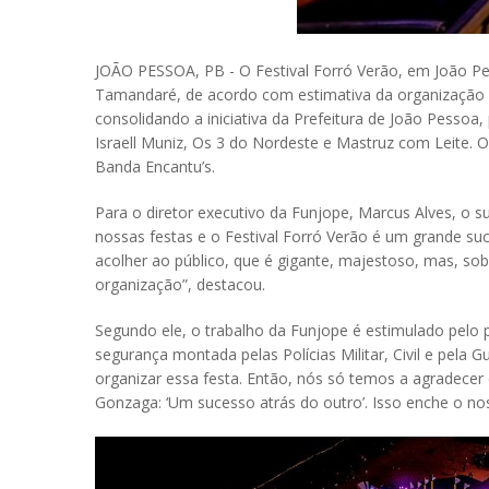
JOÃO PESSOA, PB - O Festival Forró Verão, em João Pes
Tamandaré, de acordo com estimativa da organização do
consolidando a iniciativa da Prefeitura de João Pessoa
Israell Muniz, Os 3 do Nordeste e Mastruz com Leite. 
Banda Encantu’s.
Para o diretor executivo da Funjope, Marcus Alves, o s
nossas festas e o Festival Forró Verão é um grande s
acolher ao público, que é gigante, majestoso, mas, s
organização”, destacou.
Segundo ele, o trabalho da Funjope é estimulado pelo
segurança montada pelas Polícias Militar, Civil e pel
organizar essa festa. Então, nós só temos a agradecer e
Gonzaga: ‘Um sucesso atrás do outro’. Isso enche o no