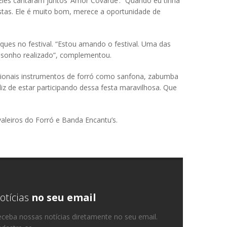
Eles cantaram juntos ‘Amor Covarde’. “Quando eu tinha
istas. Ele é muito bom, merece a oportunidade de
ques no festival. “Estou amando o festival. Uma das
um sonho realizado”, complementou.
icionais instrumentos de forró como sanfona, zabumba
liz de estar participando dessa festa maravilhosa. Que
aleiros do Forró e Banda Encantu’s.
otícias
no seu email
ceba nossas notícias diretamente no seu email.