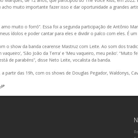
o Marques, de 12 anos, que participou do The Voice Kids, em 2022. 
 acho muito importante fazer isso e dar oportunidade a grandes art
e amo muito o forró”. Essa foi a segunda participação de Antônio Mar
meus ídolos e poder cantar para eles e dividir o palco com eles. É 
da com o show da banda cearense Mastruz com Leite. Ao som dos trad
vaqueiro’, ‘São João da Terra’ e ‘Meu vaqueiro, meu peão’. “Muito fe
está de parabéns”, disse Neto Leite, vocalista da banda.
, a partir das 19h, com os shows de Douglas Pegador, Waldonys, Cav
-JP
N
Re