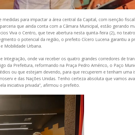
edidas para impactar a área central da Capital, com isenção fiscal 
 parceria que ainda conta com a Câmara Municipal, estão gerando m
ócios Viva o Centro, que teve abertura nesta quinta-feira (2), no teat
egmento o potencial da região, o prefeito Cícero Lucena garantiu a
o e Mobilidade Urbana.
e Integração, onde vai receber os quatro grandes corredores de tran
ntigo da Prefeitura, reformando na Praça Pedro Américo, o Paço Muni
prédios ou que estejam devendo, para que recuperem e tenham uma 
roserv e das Nações Unidas. Tenho certeza absoluta que vamos avan
a iniciativa privada”, afirmou o prefeito.