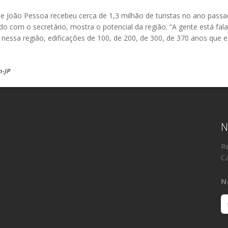
ue João Pessoa recebeu cerca de 1,3 milhão de turistas no ano passad
o com o secretário, mostra o potencial da região. “A gente está f
nessa região, edificações de 100, de 200, de 300, de 370 anos que e
m-JP
N
Re
Ca
N