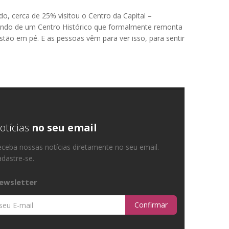
o, cerca de 25% visitou o Centro da Capital –
alando de um Centro Histórico que formalmente remonta
stão em pé. E as pessoas vêm para ver isso, para sentir
otícias
no seu email
ceba nossas notícias diretamente no seu email.
dastre-se.
ewsletter
Confirmar