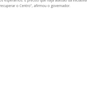
s esperamos. É preciso que haja adesão da iniciativa
recuperar o Centro”, afirmou o governador.