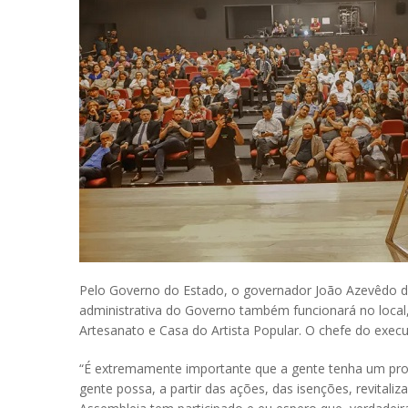
Pelo Governo do Estado, o governador João Azevêdo de
administrativa do Governo também funcionará no local, 
Artesanato e Casa do Artista Popular. O chefe do execu
“É extremamente importante que a gente tenha um proj
gente possa, a partir das ações, das isenções, revitali