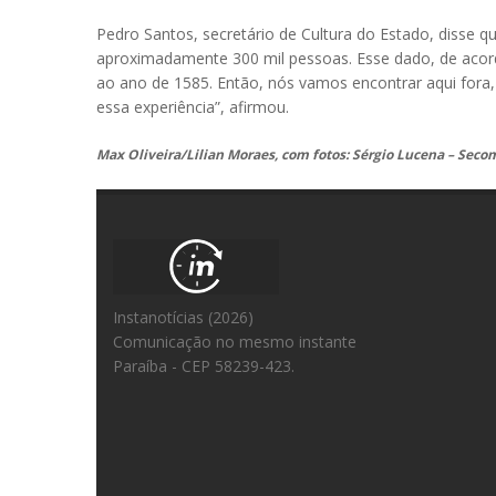
Pedro Santos, secretário de Cultura do Estado, disse q
aproximadamente 300 mil pessoas. Esse dado, de acord
ao ano de 1585. Então, nós vamos encontrar aqui fora, 
essa experiência”, afirmou.
Max Oliveira/Lilian Moraes, com fotos: Sérgio Lucena – Seco
Instanotícias (2026)
Comunicação no mesmo instante
Paraíba - CEP 58239-423.