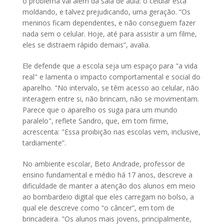
o problema vai além da sala de aula: o celular está
moldando, e talvez prejudicando, uma geração. “Os
meninos ficam dependentes, e não conseguem fazer
nada sem o celular. Hoje, até para assistir a um filme,
eles se distraem rápido demais”, avalia.
Ele defende que a escola seja um espaço para "a vida
real" e lamenta o impacto comportamental e social do
aparelho. "No intervalo, se têm acesso ao celular, não
interagem entre si, não brincam, não se movimentam.
Parece que o aparelho os suga para um mundo
paralelo", reflete Sandro, que, em tom firme,
acrescenta: "Essa proibição nas escolas vem, inclusive,
tardiamente”.
No ambiente escolar, Beto Andrade, professor de
ensino fundamental e médio há 17 anos, descreve a
dificuldade de manter a atenção dos alunos em meio
ao bombardeio digital que eles carregam no bolso, a
qual ele descreve como “o câncer”, em tom de
brincadeira. "Os alunos mais jovens, principalmente,