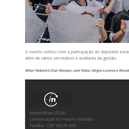
O evento contou com a participação do deputado estad
além de vários secretários e auxiliares da gestão.
Allan Hebert/Lilian Moraes, com fotos: Sérgio Lucena e Ren
Instanotícias (2026)
Comunicação no mesmo instante
Paraíba - CEP 58239-423.