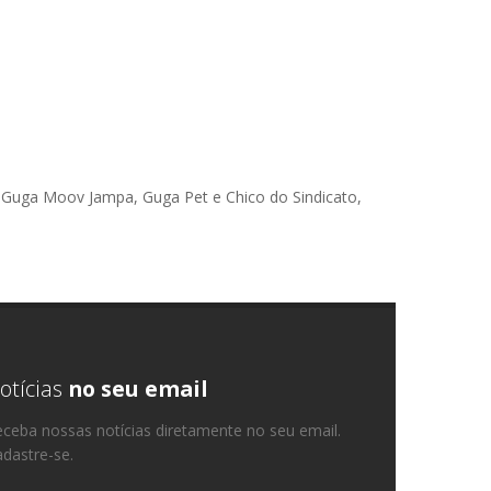
, Guga Moov Jampa, Guga Pet e Chico do Sindicato,
otícias
no seu email
ceba nossas notícias diretamente no seu email.
dastre-se.