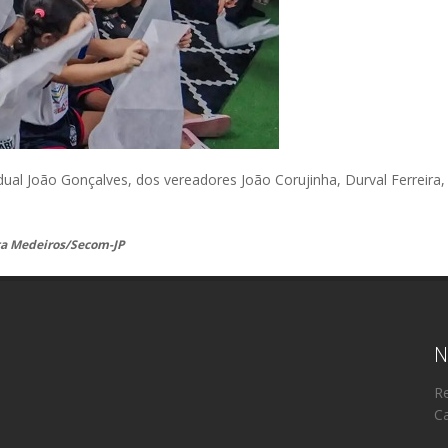
ual João Gonçalves, dos vereadores João Corujinha, Durval Ferreira
ata Medeiros/Secom-JP
N
Re
Ca