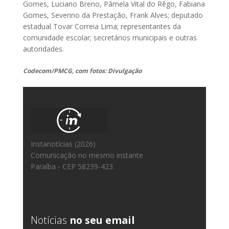
Gomes, Luciano Breno, Pâmela Vital do Rêgo, Fabiana
Gomes, Severino da Prestação, Frank Alves; deputado
estadual Tovar Correia Lima; representantes da
comunidade escolar; secretários municipais e outras
autoridades.
Codecom/PMCG, com fotos: Divulgação
Instanotícias (2026)
Comunicação no mesmo instante
Paraíba - CEP 58239-423.
Notícias
no seu email