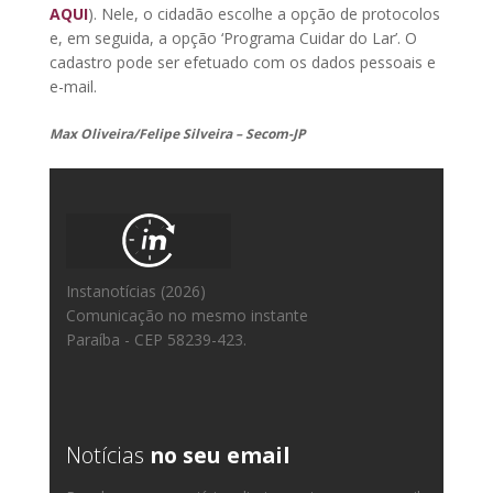
AQUI
). Nele, o cidadão escolhe a opção de protocolos
e, em seguida, a opção ‘Programa Cuidar do Lar’. O
cadastro pode ser efetuado com os dados pessoais e
e-mail.
Max Oliveira/Felipe Silveira – Secom-JP
Instanotícias (2026)
Comunicação no mesmo instante
Paraíba - CEP 58239-423.
Notícias
no seu email