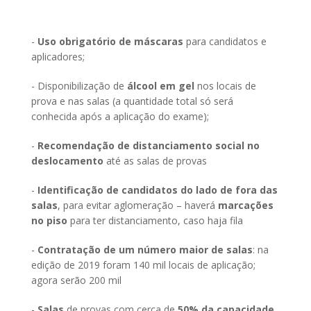
-
Uso obrigatório de máscaras
para candidatos e
aplicadores;
- Disponibilização de
álcool em gel
nos locais de
prova e nas salas (a quantidade total só será
conhecida após a aplicação do exame);
-
Recomendação de distanciamento social no
deslocamento
até as salas de provas
-
Identificação de candidatos do lado de fora das
salas
, para evitar aglomeração – haverá
marcações
no piso
para ter distanciamento, caso haja fila
-
Contratação de um número maior de salas
: na
edição de 2019 foram 140 mil locais de aplicação;
agora serão 200 mil
-
Salas
de provas com cerca de
50% da capacidade