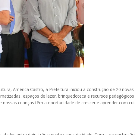
ltura, América Castro, a Prefeitura iniciou a construção de 20 nova
climatizadas, espaços de lazer, brinquedoteca e recursos pedagógic
e nossas crianças têm a oportunidade de crescer e aprender com cui
m idades entre dois, três e quatro anos de idade. Com a reconstruçã