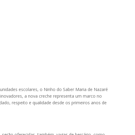
s unidades escolares, o Ninho do Saber Maria de Nazaré
os inovadores, a nova creche representa um marco no
dado, respeito e qualidade desde os primeiros anos de
o, serão oferecidas, também, vagas de berçário, como