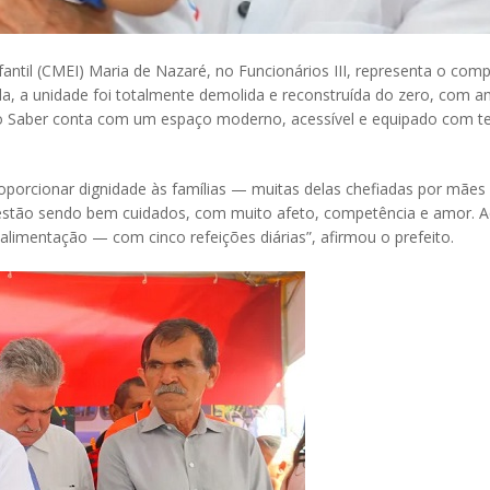
antil (CMEI) Maria de Nazaré, no Funcionários III, representa o co
uada, a unidade foi totalmente demolida e reconstruída do zero, com 
 do Saber conta com um espaço moderno, acessível e equipado com t
porcionar dignidade às famílias — muitas delas chefiadas por mães 
s estão sendo bem cuidados, com muito afeto, competência e amor. A
 alimentação — com cinco refeições diárias”, afirmou o prefeito.