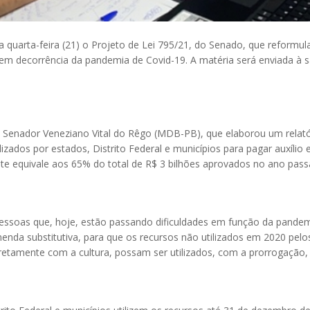
arta-feira (21) o Projeto de Lei 795/21, do Senado, que reformula a
al em decorrência da pandemia de Covid-19. A matéria será enviada à
e, Senador Veneziano Vital do Rêgo (MDB-PB), que elaborou um relató
lizados por estados, Distrito Federal e municípios para pagar auxílio
ante equivale aos 65% do total de R$ 3 bilhões aprovados no ano pas
 pessoas que, hoje, estão passando dificuldades em função da pandemi
enda substitutiva, para que os recursos não utilizados em 2020 pelo
diretamente com a cultura, possam ser utilizados, com a prorrogação,