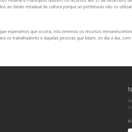
rito Federal e municípios utilizem os recursos até 31 de dezembr
s ao fundo estadual de cultura porque as prefeituras não os utiliza
que esperamos que ocorra, nós teremos os recursos remanescentes se
a os trabalhadores e àquelas pessoas que lidam, no dia a dia, com o
N
Re
Ca
N