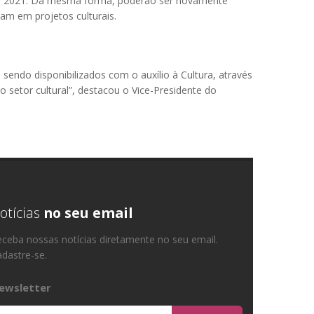
o de 2021. Da mesma forma, poderão ser novamente
ram em projetos culturais.
ndo disponibilizados com o auxílio à Cultura, através
 setor cultural”, destacou o Vice-Presidente do
otícias
no seu email
ceba nossas notícias diretamente no seu email.
dastre-se.
ewsletter