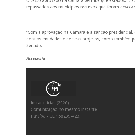
O texto aprovado na Câmara permite que estados, Dist
repassados aos municípios recursos que foram devolvido
“Com a aprovação na Câmara e a sanção presidencial, 
de suas entidades e de seus projetos, como também par
Senado.
Assessoria
Instanotícias (2026)
Comunicação no mesmo instante
Paraíba - CEP 58239-423.