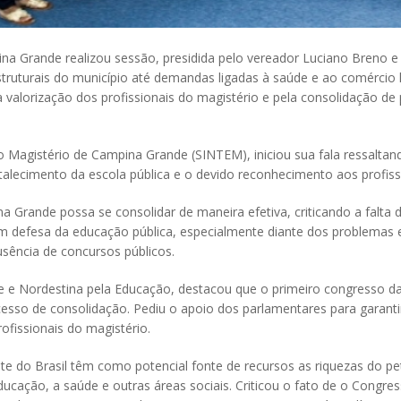
rande realizou sessão, presidida pelo vereador Luciano Breno e sec
ruturais do município até demandas ligadas à saúde e ao comércio l
a valorização dos profissionais do magistério e pela consolidação d
o Magistério de Campina Grande (SINTEM), iniciou sua fala ressalta
talecimento da escola pública e o devido reconhecimento aos profi
 Grande possa se consolidar de maneira efetiva, criticando a falta 
m defesa da educação pública, especialmente diante dos problemas
usência de concursos públicos.
e e Nordestina pela Educação, destacou que o primeiro congresso d
ocesso de consolidação. Pediu o apoio dos parlamentares para garan
fissionais do magistério.
 do Brasil têm como potencial fonte de recursos as riquezas do petr
ducação, a saúde e outras áreas sociais. Criticou o fato de o Congr