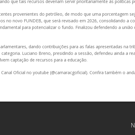
do que tais recursos deveriam servir prioritariamente às políticas p
stentes provenientes do petróleo, de modo que uma porcentagem sej
rsos no novo FUNDEB, que será revisado em 2026, consolidando a c
undamental para potencializar o fundo. Finalizou defendendo a união
rlamentares, dando contribuições para as falas apresentadas na tri
 categoria. Luciano Breno, presidindo a sessão, defendeu ainda a re
volvem captação de recursos para a educação.
Canal Oficial no youtube (@camaracgoficial). Confira também o an
N