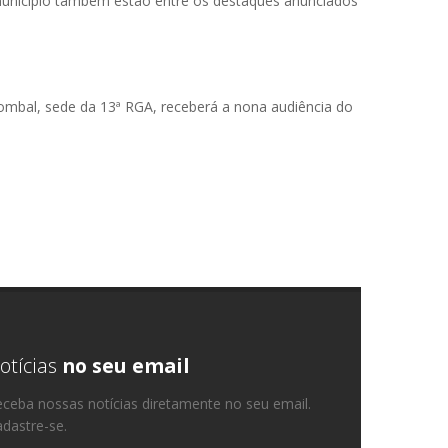
o município também estão entre os destaques anunciados
ombal, sede da 13ª RGA, receberá a nona audiência do
otícias
no seu email
ceba nossas notícias diretamente no seu email.
dastre-se.