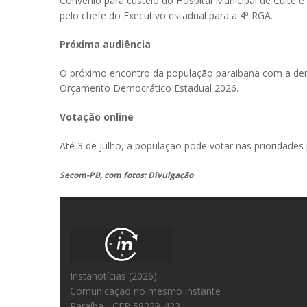
Convênio para custeio do Hospital Municipal de Cuité e
pelo chefe do Executivo estadual para a 4ª RGA.
Próxima audiência
O próximo encontro da população paraibana com a demo
Orçamento Democrático Estadual 2026.
Votação online
Até 3 de julho, a população pode votar nas prioridades
Secom-PB, com fotos: Divulgação
Instanotícias (2026)
Comunicação no mesmo instante
Paraíba - CEP 58239-423.