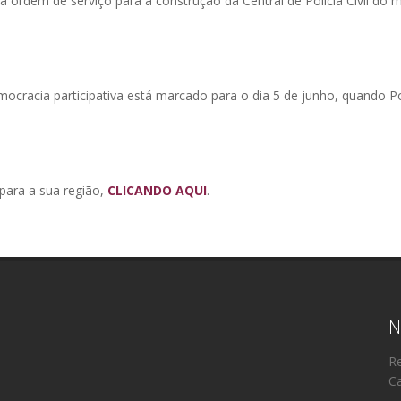
 a ordem de serviço para a construção da Central de Polícia Civil d
cracia participativa está marcado para o dia 5 de junho, quando P
 para a sua região,
CLICANDO AQUI
.
N
Re
Ca