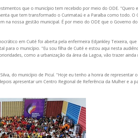
vestimentos que o município tem recebido por meio do ODE. "Quero 
amenta que tem transformado o Curimataú e a Paraíba como todo. O
ém na nossa gestão municipal. É por meio do ODE que o Governo do
crático em Cuité foi aberta pela enfermeira Edjankley Teixeira, que
al para o município. "Eu sou filha de Cuité e estou aqui nesta aud
prioridades, como a urbanização da área da Lagoa, vão trazer ainda
ilva, do município de Picuí. "Hoje eu tenho a honra de representar o
 depois apresentar um Centro Regional de Referência da Mulher e a p