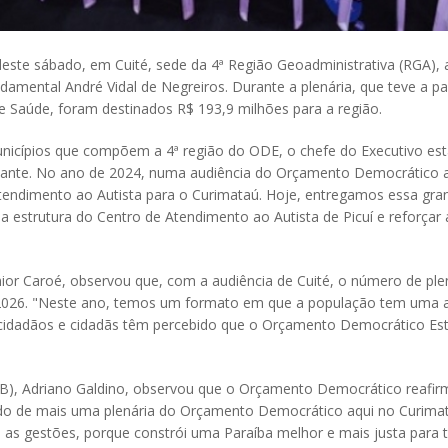
deste sábado, em Cuité, sede da 4ª Região Geoadministrativa (RGA),
ndamental André Vidal de Negreiros. Durante a plenária, que teve a 
 e Saúde, foram destinados R$ 193,9 milhões para a região.
cípios que compõem a 4ª região do ODE, o chefe do Executivo esta
te. No ano de 2024, numa audiência do Orçamento Democrático aqu
tendimento ao Autista para o Curimataú. Hoje, entregamos essa gran
r a estrutura do Centro de Atendimento ao Autista de Picuí e reforç
or Caroé, observou que, com a audiência de Cuité, o número de plen
2026. "Neste ano, temos um formato em que a população tem uma a
 cidadãos e cidadãs têm percebido que o Orçamento Democrático Es
ALPB), Adriano Galdino, observou que o Orçamento Democrático reaf
pando de mais uma plenária do Orçamento Democrático aqui no Curima
 as gestões, porque constrói uma Paraíba melhor e mais justa para