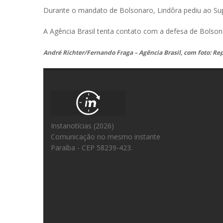
Durante o mandato de Bolsonaro, Lindôra pediu ao Su
A Agência Brasil tenta contato com a defesa de Bolson
André Richter/Fernando Fraga – Agência Brasil, com foto: R
Instanotícias (2026)
Comunicação no mesmo instante
Paraíba - CEP 58239-423.