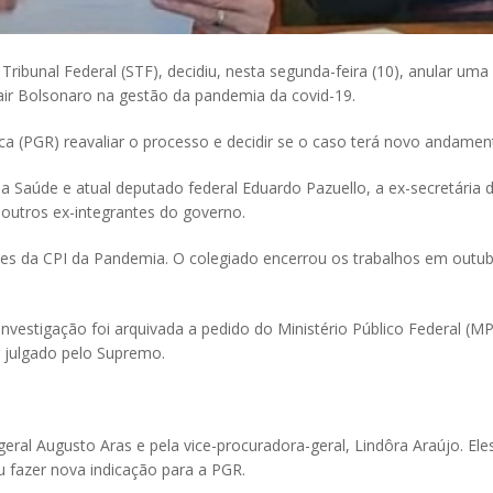
ibunal Federal (STF), decidiu, nesta segunda-feira (10), anular uma 
air Bolsonaro na gestão da pandemia da covid-19.
ca (PGR) reavaliar o processo e decidir se o caso terá novo andamen
 Saúde e atual deputado federal Eduardo Pazuello, a ex-secretária d
outros ex-integrantes do governo.
es da CPI da Pandemia. O colegiado encerrou os trabalhos em outub
a investigação foi arquivada a pedido do Ministério Público Federal (
er julgado pelo Supremo.
geral Augusto Aras e pela vice-procuradora-geral, Lindôra Araújo. 
ou fazer nova indicação para a PGR.