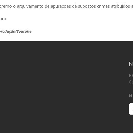
premo o arquivamento de apurações de supostos crimes atribuídos a
aro.
eprodução/Youtube
N
Re
Ca
N