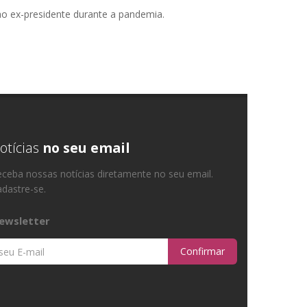
o ex-presidente durante a pandemia.
otícias
no seu email
ceba nossas notícias diretamente no seu email.
dastre-se.
ewsletter
Confirmar