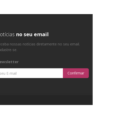
otícias
no seu email
ceba nossas notícias diretamente no seu email.
dastre-se.
ewsletter
Confirmar