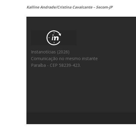
Kalline Andrade/Cristina Cavalcante – Secom-JP
Instanotícias (2026)
Comunicação no mesmo instante
Paraíba - CEP 58239-423.