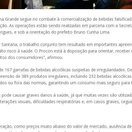
rande segue no combate à comercialização de bebidas falsificadas 
lação. As operações estão sendo realizadas em parceria com a Secre
drigues, e sob a orientação do prefeito Bruno Cunha Lima.
antana, o trabalho conjunto tem resultado em importantes apreens
to risco à saúde. O Procon está à disposição para orientar, receber
itos dos consumidores”, afirmou.
e 167 garrafas de bebidas alcoólicas suspeitas de irregularidades. D
reensão de 389 produtos irregulares, incluindo 232 bebidas alcoólic
encidos ou fora das normas, garantindo um consumo mais seguro para
pode causar graves danos à saúde, já que muitas vezes são utilizad
lterações visuais, dificuldades respiratórias e, em casos graves, c
eração, como preços muito abaixo do valor de mercado, ausência de 