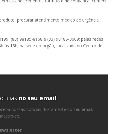
 em estabelecimentos formais e de confiança, conferir
roduto, procurar atendimento médico de urgência,
0199, (83) 98185-8168 e (83) 98186-3609; pelas redes
8h às 18h, na sede do órgão, localizada no Centro de
otícias
no seu email
ceba nossas notícias diretamente no seu email.
dastre-se.
ewsletter