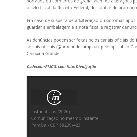
borrados ou com erros de grafia, além de alterações p
o selo fiscal da Receita Federal, desconfiar de promoçõ
Em caso de suspeita de adulteração ou sintomas após
guardar a embalagem e a nota fiscal e registrar denú
As denúncias podem ser feitas pelos canais oficiais d
sociais oficiais (@procondecampina); pelo aplicativo C
Campina Grande.
Codecom/PMCG, com foto: Divulgação
Instanotícias (2026)
Comunicação no mesmo instante
Paraíba - CEP 58239-423.