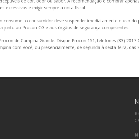
erceptíveis de cor, odor ou sabor. A recomendação é comprar apenas
es excessivas e exigir sempre a nota fiscal.
 o consumo, o consumidor deve suspender imediatamente o uso do p
ncia junto ao Procon-CG e aos órgãos de segurança competentes.
o Procon de Campina Grande: Disque Procon 151; telefones (83) 2017-
ampina com Você; ou presencialmente, de segunda à sexta-feira, das 
N
Re
Ca
N