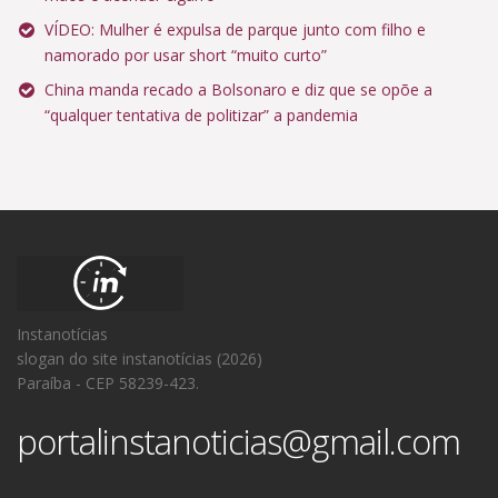
VÍDEO: Mulher é expulsa de parque junto com filho e
namorado por usar short “muito curto”
China manda recado a Bolsonaro e diz que se opõe a
“qualquer tentativa de politizar” a pandemia
Instanotícias
slogan do site instanotícias (2026)
Paraíba - CEP 58239-423.
portalinstanoticias@gmail.com